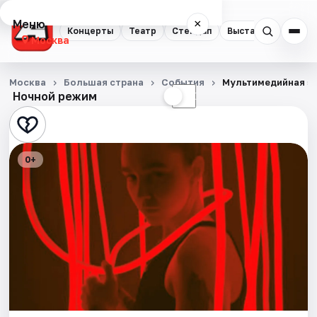
Меню
×
Концерты
Театр
Стендап
Выставки
Квест
Москва
Концерты
Москва
Большая страна
События
Мультимедийная э
Ночной режим
☀
☾
Театр
Стендап
0+
Выставки
Квесты
Экскурсии
Спорт
События