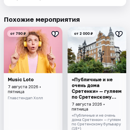
Похожие мероприятия
от 790 ₽
от 2 000 ₽
Music Loto
«Публичные и не
очень дома
7 августа 2026 •
Сретенки» — гуляем
пятница
по Сретенскому
Главстендап Холл
бульвару
7 августа 2026 •
пятница
«Публичные и не очень
дома Сретенки» — гуляем
по Сретенскому бульвару
(18+)