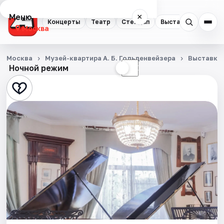
Меню
×
Концерты
Театр
Стендап
Выставки
Квест
Москва
Концерты
Москва
Музей-квартира А. Б. Гольденвейзера
Выставки
Ночной режим
☀
☾
Театр
Стендап
Выставки
Квесты
Экскурсии
Спорт
События