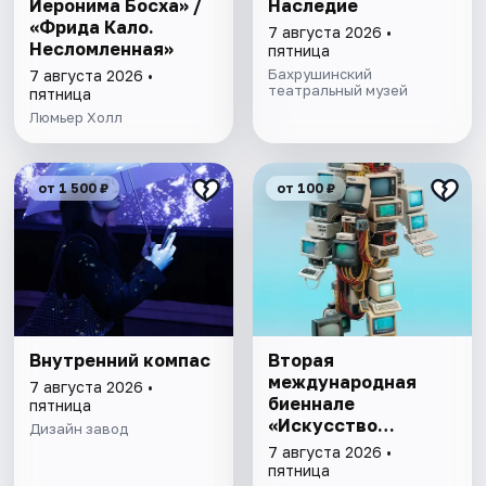
Иеронима Босха» /
Наследие
«Фрида Кало.
7 августа 2026 •
Несломленная»
пятница
Бахрушинский
7 августа 2026 •
театральный музей
пятница
Люмьер Холл
от 1 500 ₽
от 100 ₽
Внутренний компас
Вторая
международная
7 августа 2026 •
биеннале
пятница
«Искусство
Дизайн завод
будущего»
7 августа 2026 •
пятница