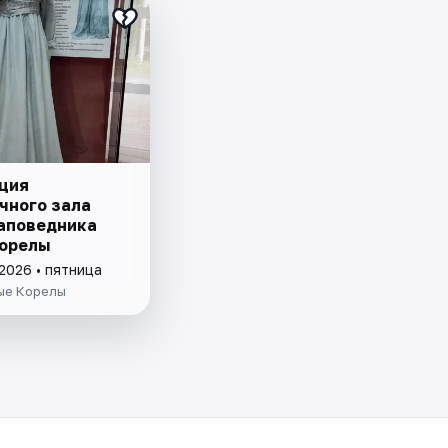
ция
чного зала
аповедника
орелы
2026 • пятница
ые Корелы