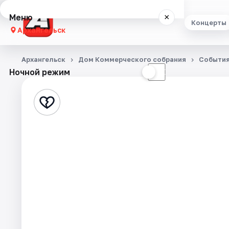
Меню
×
Концерты
Архангельск
Концерты
Архангельск
Дом Коммерческого собрания
Событи
Ночной режим
☀
☾
Театр
Стендап
Экскурсии
Спорт
События
Города