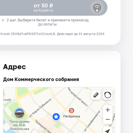
от 50 ₽
на Kassir.ru
2 шаг. Выберите билет и примените промокод
до оплаты
 erid: 25H8d7vbP8SRTvHZrUcdLB.
Действует до 31 августа 2026
Адрес
Дом Коммерческого собрания