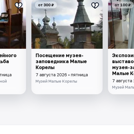
от 300 ₽
от 100 ₽
ейного
Посещение музея-
Экспози
дьба
заповедника Малые
выставо
Корелы
музея-з
Малые К
ятница
7 августа 2026 • пятница
7 августа 
ыной
Музей Малые Корелы
Музей Мал