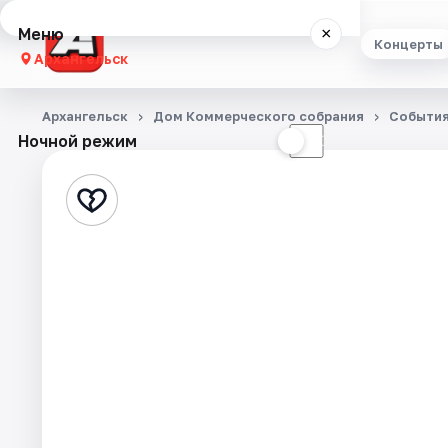
Меню
×
Концерты
Архангельск
Концерты
Архангельск
Дом Коммерческого собрания
Событи
Ночной режим
☀
☾
Театр
Стендап
Экскурсии
Спорт
События
Города