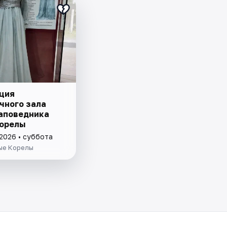
ция
чного зала
аповедника
орелы
 2026 • суббота
ые Корелы