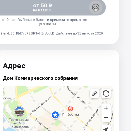
от 50 ₽
на Kassir.ru
2 шаг. Выберите билет и примените промокод
до оплаты
 erid: 25H8d7vbP8SRTvHZrUcdLB.
Действует до 31 августа 2026
Адрес
Дом Коммерческого собрания