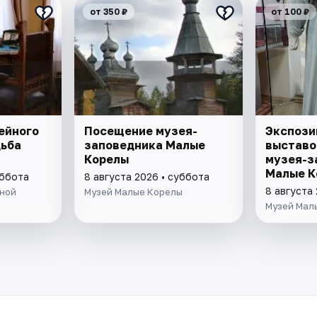
от 350 ₽
от 100 ₽
ейного
Посещение музея-
Экспози
дьба
заповедника Малые
выставо
Корелы
музея-з
Малые К
уббота
8 августа 2026 • суббота
8 августа
ыной
Музей Малые Корелы
Музей Мал