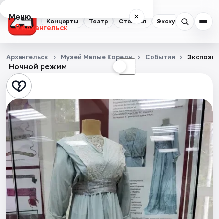
Меню
×
Концерты
Театр
Стендап
Экскурсии
Спор
Архангельск
Концерты
Архангельск
Музей Малые Корелы
События
Экспозиц
Ночной режим
☀
☾
Театр
Стендап
Экскурсии
Спорт
События
Города