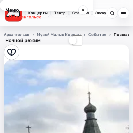
Меню
×
Концерты
Театр
Стендап
Экскурсии
Спор
Архангельск
Концерты
Архангельск
Музей Малые Корелы
События
Посещен
Ночной режим
☀
☾
Театр
Стендап
Экскурсии
Спорт
События
Города