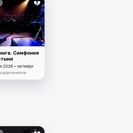
инга. Симфония
стыни
я 2026 • четверг
одорожников