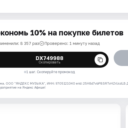
кономь 10% на покупке билетов
рименили: 8 357 раз
Проверено: 1 минуту назад
DX749988
Скопировать
1 шаг. Скопируйте промокод
ма. ООО "ЯНДЕКС МУЗЫКА", ИНН: 9705121040 erid: 25H8d7vbP8SRTvHZrUcdLB
ероприятие на Яндекс Афише!