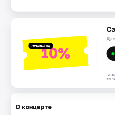
Города
Площадки
Сэ
Артисты
П
ПРОМОКОД
10%
Рейтинги
Рекла
это м
О концерте