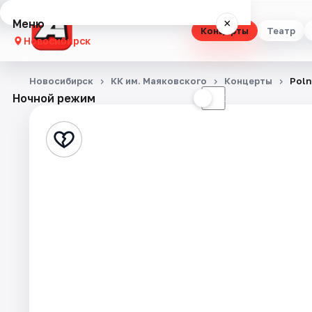
Меню
×
Концерты
Театр
Новосибирск
Концерты
Новосибирск
КК им. Маяковского
Концерты
Poln
Ночной режим
☀
☾
Театр
Стендап
Выставки
Квесты
Экскурсии
Спорт
События