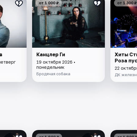
от 1 000 ₽
от 1 300 ₽
в
Канцлер Ги
Хиты Ст
Роза пу
четверг
19 октября 2026 •
понедельник
22 октябр
Бродячая собака
ДК железн