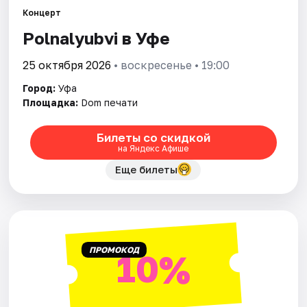
Города
Концерт
Polnalyubvi в Уфе
Площадки
25 октября 2026
• воскресенье • 19:00
Артисты
Город:
Уфа
Рейтинги
Площадка:
Dom печати
Билеты со скидкой
на Яндекс Афише
Еще билеты
ПРОМОКОД
10%