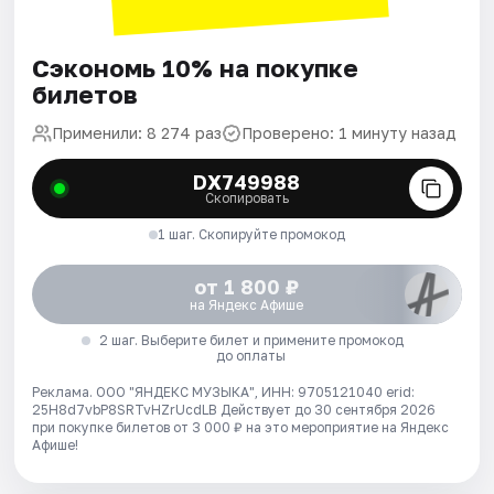
Сэкономь 10% на покупке
билетов
Применили: 8 274 раз
Проверено: 1 минуту назад
DX749988
Скопировать
1 шаг. Скопируйте промокод
от 1 800 ₽
на Яндекс Афише
2 шаг. Выберите билет и примените промокод
до оплаты
Реклама. ООО "ЯНДЕКС МУЗЫКА", ИНН: 9705121040 erid:
25H8d7vbP8SRTvHZrUcdLB
Действует до 30 сентября 2026
при покупке билетов от 3 000 ₽ на это мероприятие на Яндекс
Афише!