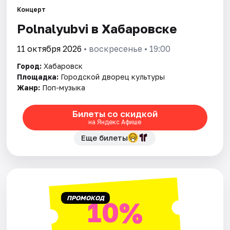
Города
Концерт
Polnalyubvi в Хабаровске
Площадки
11 октября 2026
• воскресенье • 19:00
Артисты
Город:
Хабаровск
Рейтинги
Площадка:
Городской дворец культуры
Жанр:
Поп-музыка
Билеты со скидкой
на Яндекс Афише
Еще билеты
ПРОМОКОД
10%