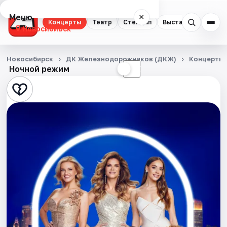
Меню
×
Концерты
Театр
Стендап
Выставки
Квест
Новосибирск
Концерты
Новосибирск
ДК Железнодорожников (ДКЖ)
Концерты
Ночной режим
☀
☾
Театр
Стендап
Выставки
Квесты
Экскурсии
Спорт
События