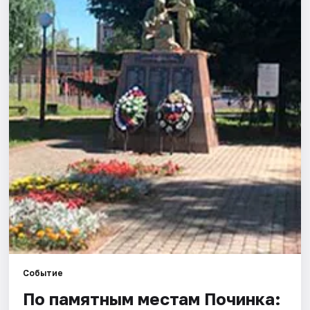
Города
Площадки
Артисты
Рейтинги
Событие
По памятным местам Починка: