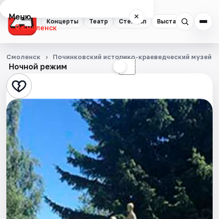
Меню
×
Концерты
Театр
Стендап
Выставки
Экску
Смоленск
Концерты
Смоленск
Починковский историко-краеведческий музей
Ночной режим
☀
☾
Театр
Стендап
Выставки
Экскурсии
Спорт
События