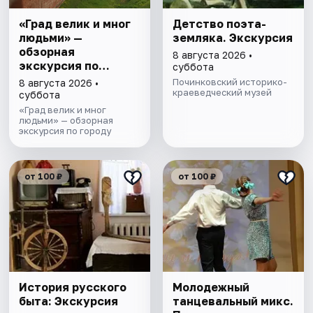
«Град велик и мног
Детство поэта-
людьми» —
земляка. Экскурсия
обзорная
8 августа 2026 •
экскурсия по
суббота
Смоленску
Починковский историко-
8 августа 2026 •
краеведческий музей
суббота
«Град велик и мног
людьми» — обзорная
экскурсия по городу
от 100 ₽
от 100 ₽
История русского
Молодежный
быта: Экскурсия
танцевальный микс.