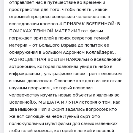
отправляет нас в путешествие во времени и
пространстве для того, чтобы понять , какой
огромный прогресс совершило человечество в
исследовании космоса.4.ПРИЗРАК ВСЕЛЕННОЙ: В
ПОИСКАХ ТЕМНОЙ МАТЕРИИЭтот фильм
погружает зрителей в поиск секретов темной
материи – от Большого Взрыва до попыток ее
обнаружения в Большом Адронном Коллайдере5.
РАЗНОЦВЕТНАЯ ВСЕЛЕННАЯФильм о всеволновой
астрономии, которая позволила увидеть небо в
инфракрасном , ультрафиолетовом , рентгеновском
и гамма-диапазонах. Освоение каждого из них стало
научным прорывом , который позволил
человечеству изучить новые объекты и явления во
Вселенной.6. МЫШАТА И ЛУНАИстория о том, как
два мышонка Пип и Скрип задались вопросом: кто
же ест сияющий на небе Лунный сыр? Это
полнокупольный мультфильм для самых маленьких
любителей космоса, который в легкой и веселой