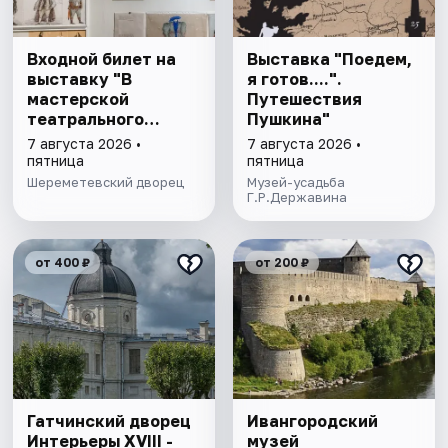
Входной билет на
Выставка "Поедем,
выставку "В
я готов....".
мастерской
Путешествия
театрального
Пушкина"
художника"
7 августа 2026 •
7 августа 2026 •
пятница
пятница
Шереметевский дворец
Музей-усадьба
Г.Р.Державина
от 400 ₽
от 200 ₽
Гатчинский дворец
Ивангородский
Интерьеры ХVIII -
музей