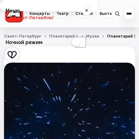
Меню
×
Концерты
Театр
Стендап
Выставки
Квест
Санкт-Петербург
Концерты
Санкт-Петербург
Планетарий 1
Музеи
Планетарий 1
Ночной режим
☀
☾
Театр
Стендап
Выставки
Квесты
Экскурсии
Спорт
События