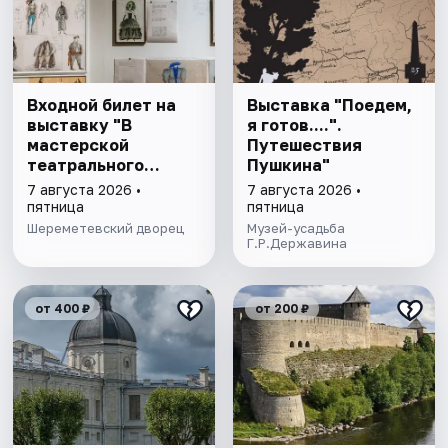
Входной билет на
Выставка "Поедем,
выставку "В
я готов....".
мастерской
Путешествия
театрального
Пушкина"
художника"
7 августа 2026 •
7 августа 2026 •
пятница
пятница
Шереметевский дворец
Музей-усадьба
Г.Р.Державина
от 400 ₽
от 200 ₽