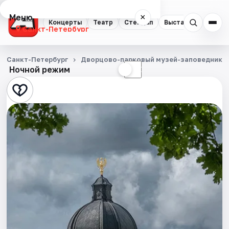
Меню
×
Концерты
Театр
Стендап
Выставки
Квест
Санкт-Петербург
Концерты
Санкт-Петербург
Дворцово-парковый музей-заповедник Г
Ночной режим
☀
☾
Театр
Стендап
Выставки
Квесты
Экскурсии
Спорт
События