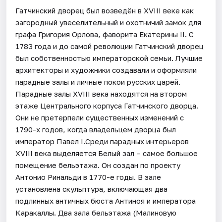
Гатчинский дворец был возведён в XVIII веке как
загородный увеселительный и охотничий замок для
графа Григория Орлова, фаворита Екатерины II. С
1783 года и до самой революции Гатчинский дворец
был собственностью императорской семьи. Лучшие
архитекторы и художники создавали и оформляли
парадные залы и личные покои русских царей.
Парадные залы XVIII века находятся на втором
этаже Центрального корпуса Гатчинского дворца.
Они не претерпели существенных изменений с
1790-х годов, когда владельцем дворца был
император Павел I.Среди парадных интерьеров
XVIII века выделяется Белый зал – самое большое
помещение бельэтажа. Он создан по проекту
Антонио Ринальди в 1770-е годы. В зале
установлена скульптура, включающая два
подлинных античных бюста Антиноя и императора
Каракаллы. Два зала бельэтажа (Малиновую