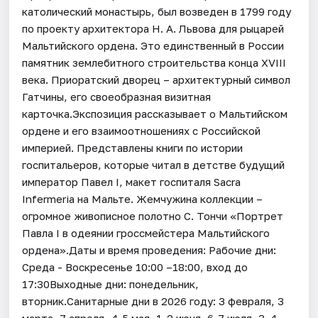
католический монастырь, был возведен в 1799 году
по проекту архитектора Н. А. Львова для рыцарей
Мальтийского ордена. Это единственный в России
памятник землебитного строительства конца XVIII
века. Приоратский дворец – архитектурный символ
Гатчины, его своеобразная визитная
карточка.Экспозиция рассказывает о Мальтийском
ордене и его взаимоотношениях с Российской
империей. Представлены книги по истории
госпитальеров, которые читал в детстве будущий
император Павел I, макет госпиталя Sacra
Infermeria на Мальте. Жемчужина коллекции –
огромное живописное полотно С. Тончи «Портрет
Павла I в одеянии гроссмейстера Мальтийского
ордена».Даты и время проведения: Рабочие дни:
Среда - Воскресенье 10:00 –18:00, вход до
17:30Выходные дни: понедельник,
вторник.Санитарные дни в 2026 году: З февраля, 3
марта, 7 апреля, 4-5 мая, 1-2 июня, 6-7 июля, 3-4