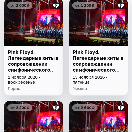
от 2 000 ₽
от 1 200 ₽
Pink Floyd.
Pink Floyd.
Легендарные хиты в
Легендарные хиты в
сопровождении
сопровождении
симфонического
симфонического
оркестра
оркестра
1 ноября 2026 •
13 ноября 2026 •
воскресенье
пятница
Пермь
Москва
от 2 200 ₽
от 2 600 ₽