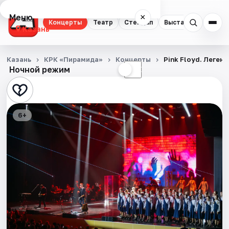
Меню
×
Концерты
Театр
Стендап
Выставки
Квест
Казань
Концерты
Казань
КРК «Пирамида»
Концерты
Pink Floyd. Леге
Ночной режим
☀
☾
Театр
Стендап
6+
Выставки
Квесты
Экскурсии
Спорт
События