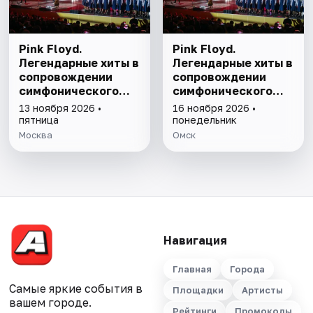
Pink Floyd.
Pink Floyd.
Легендарные хиты в
Легендарные хиты в
сопровождении
сопровождении
симфонического
симфонического
оркестра
оркестра
13 ноября 2026 •
16 ноября 2026 •
пятница
понедельник
Москва
Омск
Навигация
Главная
Города
Самые яркие события в
Площадки
Артисты
вашем городе.
Рейтинги
Промокоды