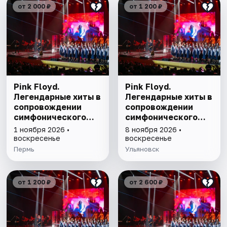
от 2 000 ₽
от 1 200 ₽
Pink Floyd.
Pink Floyd.
Легендарные хиты в
Легендарные хиты в
сопровождении
сопровождении
симфонического
симфонического
оркестра
оркестра
1 ноября 2026 •
8 ноября 2026 •
воскресенье
воскресенье
Пермь
Ульяновск
от 1 200 ₽
от 2 600 ₽