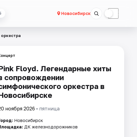
☀
☾
Новосибирск
ё
 оркестра
Концерт
Pink Floyd. Легендарные хиты
в сопровождении
симфонического оркестра в
Новосибирске
20 ноября 2026
• пятница
Город:
Новосибирск
Площадка:
ДК железнодорожников