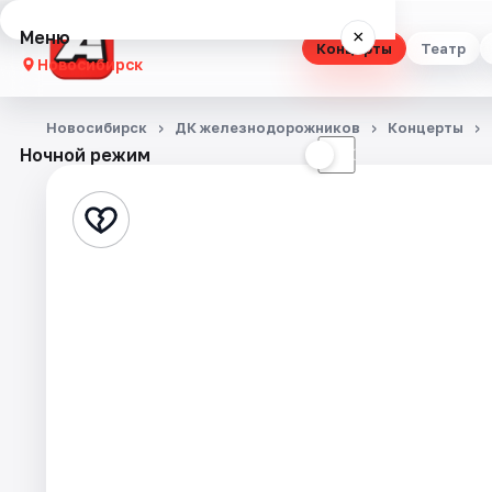
Меню
×
Концерты
Театр
Новосибирск
Концерты
Новосибирск
ДК железнодорожников
Концерты
Ночной режим
☀
☾
Театр
Стендап
Выставки
Квесты
Экскурсии
Спорт
События