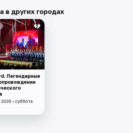
а в других городах
yd. Легендарные
сопровождении
ческого
а
 2026 • суббота