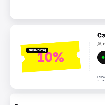
Города
Площадки
Сэ
Артисты
П
Рейтинги
ПРОМОКОД
10%
Рекла
это м