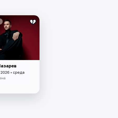
Лазарев
 2026 • среда
ена