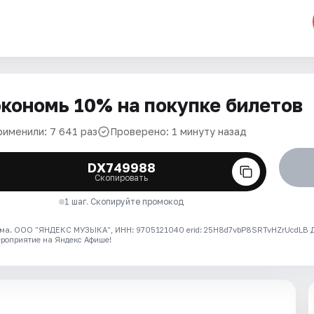
кономь 10% на покупке билетов
рименили: 7 641 раз
Проверено: 1 минуту назад
DX749988
Скопировать
1 шаг. Скопируйте промокод
ма. ООО "ЯНДЕКС МУЗЫКА", ИНН: 9705121040 erid: 25H8d7vbP8SRTvHZrUcdLB
ероприятие на Яндекс Афише!