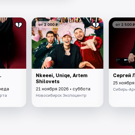
от 2 000 ₽
от 2 500 ₽
.
Nkeeei, Uniqe, Artem
Сергей 
Shilovets
25 ноября
реда
21 ноября 2026 • суббота
Сибирь-Ар
рта
Новосибирск Экспоцентр