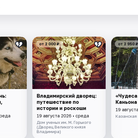
.
от 2 000 ₽
от 2 950 ₽
нь:
Владимирский дворец:
«Чудеса
,
путешествие по
Каньона
истории и роскоши
19 август
среда
19 августа 2026 • среда
Казанская 
Дом ученых им. М. Горького
(Дворец Великого князя
Владимира)