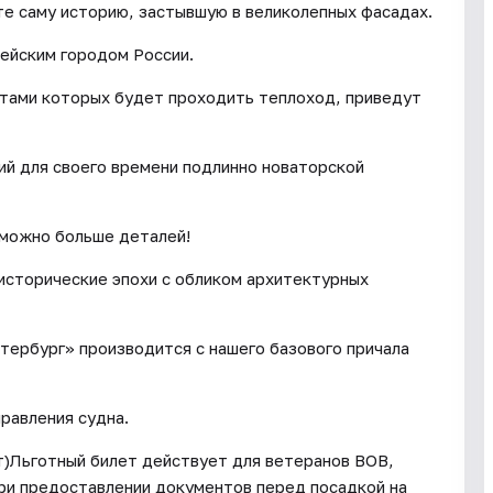
ите саму историю, застывшую в великолепных фасадах.
ейским городом России.
тами которых будет проходить теплоход, приведут
ий для своего времени подлинно новаторской
 можно больше деталей!
 исторические эпохи c обликом архитектурных
тербург» производится с нашего базового причала
равления судна.
ет)Льготный билет действует для ветеранов ВОВ,
при предоставлении документов перед посадкой на