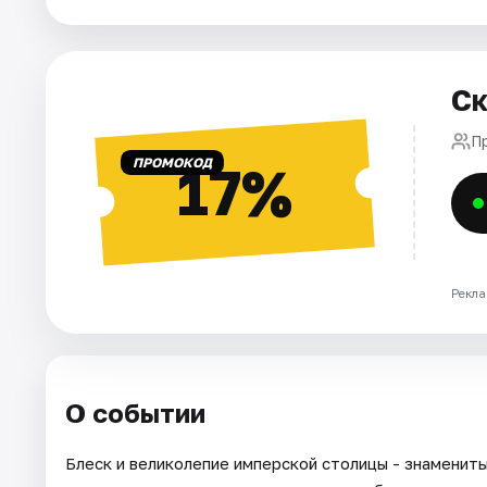
Города
Ск
Площадки
П
Артисты
ПРОМОКОД
17%
Рейтинги
Рекла
О событии
Блеск и великолепие имперской столицы - знаменит