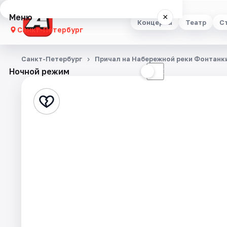
Меню
×
Концерты
Театр
С
Санкт-Петербург
Концерты
Санкт-Петербург
Причал на Набережной реки Фонтанк
Ночной режим
☀
☾
Театр
Стендап
Выставки
Квесты
Экскурсии
Спорт
События