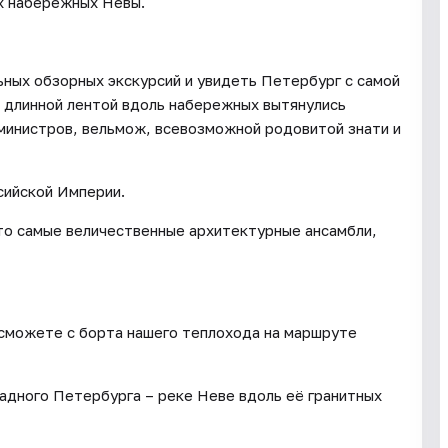
х набережных Невы.
ьных обзорных экскурсий и увидеть Петербург с самой
е длинной лентой вдоль набережных вытянулись
министров, вельмож, всевозможной родовитой знати и
сийской Империи.
что самые величественные архитектурные ансамбли,
 сможете с борта нашего теплохода на маршруте
радного Петербурга – реке Неве вдоль её гранитных