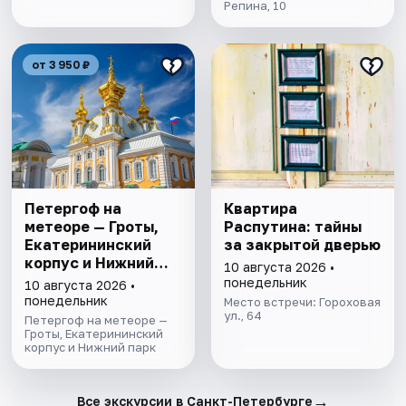
Репина, 10
от 3 950 ₽
Петергоф на
Квартира
метеоре — Гроты,
Распутина: тайны
Екатерининский
за закрытой дверью
корпус и Нижний
10 августа 2026 •
парк
понедельник
10 августа 2026 •
понедельник
Место встречи: Гороховая
ул., 64
Петергоф на метеоре —
Гроты, Екатерининский
корпус и Нижний парк
→
Все экскурсии в Санкт-Петербурге