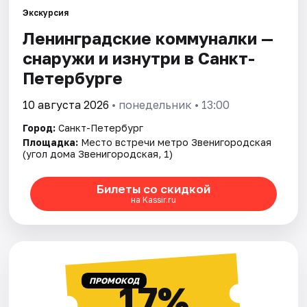
Экскурсия
Ленинградские коммуналки —
Города
снаружи и изнутри в Санкт-
Площадки
Петербурге
Артисты
10 августа 2026
• понедельник • 13:00
Город:
Санкт-Петербург
Рейтинги
Площадка:
Место встречи метро Звенигородская
(угол дома Звенигородская, 1)
Билеты со скидкой
на Kassir.ru
ПРОМОКОД
17%