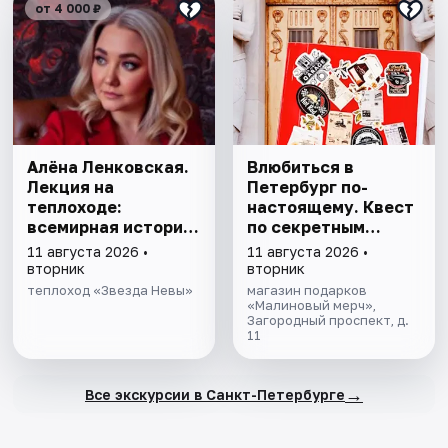
от 4 000 ₽
Алёна Ленковская.
Влюбиться в
Лекция на
Петербург по-
теплоходе:
настоящему. Квест
всемирная история
по секретным
серийных убийств
местам
11 августа 2026 •
11 августа 2026 •
вторник
вторник
теплоход «Звезда Невы»
магазин подарков
«Малиновый мерч»,
Загородный проспект, д.
11
→
Все экскурсии в Санкт-Петербурге