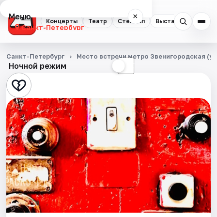
Меню
×
Концерты
Театр
Стендап
Выставки
Квест
Санкт-Петербург
Концерты
Санкт-Петербург
Место встречи метро Звенигородская (уг
Ночной режим
☀
☾
Театр
Стендап
Выставки
Квесты
Экскурсии
Спорт
События