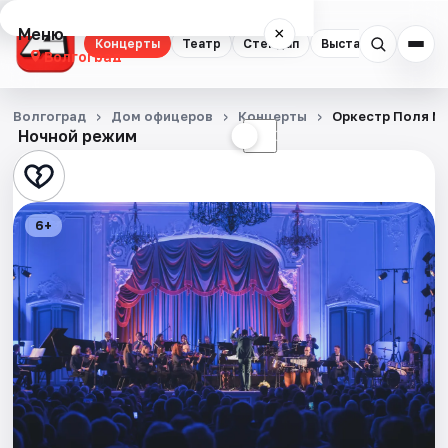
Меню
×
Концерты
Театр
Стендап
Выставки
Квест
Волгоград
Концерты
Волгоград
Дом офицеров
Концерты
Оркестр Поля Мо
Ночной режим
☀
☾
Театр
Стендап
6+
Выставки
Квесты
Экскурсии
Спорт
События