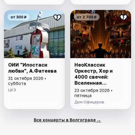
от 300 ₽
от 2 700 ₽
ОИИ "Ипостаси
НеоКлассик
любви", А.Фатеева
Оркестр, Хор и
4000 свечей:
31 октября 2026 •
Вселенная
суббота
саундтреков
ЦКЗ
23 октября 2026 •
пятница
Дом Офицеров
→
Все концерты в Волгограде