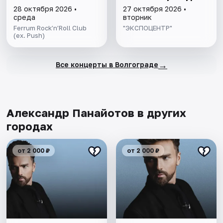
28 октября 2026 •
27 октября 2026 •
среда
вторник
Ferrum Rock’n’Roll Club
"ЭКСПОЦЕНТР"
(ex. Push)
→
Все концерты в Волгограде
Александр Панайотов в других
городах
от 2 000 ₽
от 2 000 ₽