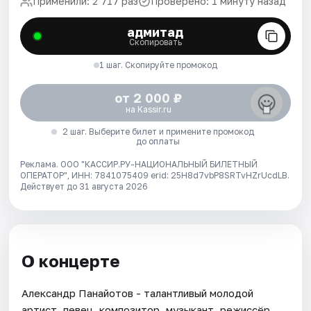
Применили: 2 717 раз
Проверено: 1 минуту назад
адмитад
Скопировать
1 шаг. Скопируйте промокод
от 2 000 ₽
на Kassir.ru
2 шаг. Выберите билет и примените промокод
до оплаты
Реклама. ООО "КАССИР.РУ-НАЦИОНАЛЬНЫЙ БИЛЕТНЫЙ
ОПЕРАТОР", ИНН: 7841075409 erid: 25H8d7vbP8SRTvHZrUcdLB.
Действует до 31 августа 2026
О концерте
Александр Панайотов - талантливый молодой
артист, певец, композитор, музыкант, режиссёр