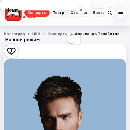
Меню
×
Концерты
Театр
Стендап
Выставки
Квест
Волгоград
Концерты
Волгоград
ЦКЗ
Концерты
Александр Панайотов
Ночной режим
☀
☾
Театр
Стендап
Выставки
Квесты
Экскурсии
Спорт
События