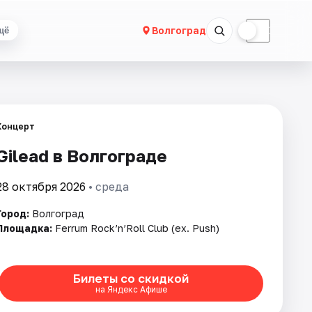
☀
☾
Волгоград
щё
Концерт
Gilead в Волгограде
28 октября 2026
• среда
Город:
Волгоград
Площадка:
Ferrum Rock’n’Roll Club (ex. Push)
Билеты со скидкой
на Яндекс Афише