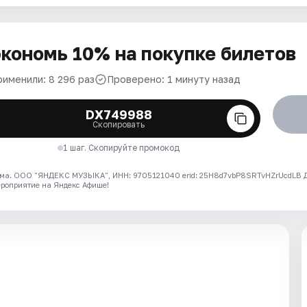
кономь 10% на покупке билетов
рименили: 8 296 раз
Проверено: 1 минуту назад
DX749988
Скопировать
1 шаг. Скопируйте промокод
ма. ООО "ЯНДЕКС МУЗЫКА", ИНН: 9705121040 erid: 25H8d7vbP8SRTvHZrUcdLB
ероприятие на Яндекс Афише!