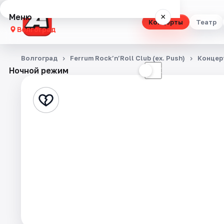
Меню
×
Концерты
Театр
Волгоград
Концерты
Волгоград
Ferrum Rock’n’Roll Club (ex. Push)
Концер
Ночной режим
☀
☾
Театр
Стендап
Выставки
Квесты
Экскурсии
Спорт
События