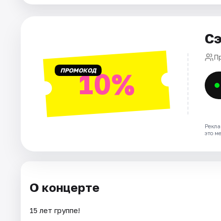
Города
Сэ
Площадки
П
ПРОМОКОД
10%
Артисты
Рейтинги
Рекла
это м
О концерте
15 лет группе!