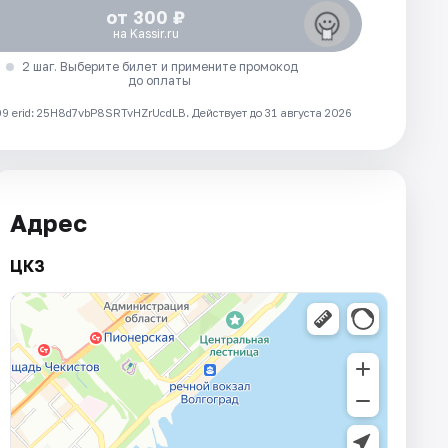
от 300 ₽
на Kassir.ru
2 шаг. Выберите билет и примените промокод
до оплаты
 erid: 25H8d7vbP8SRTvHZrUcdLB.
Действует до 31 августа 2026
Адрес
ЦКЗ