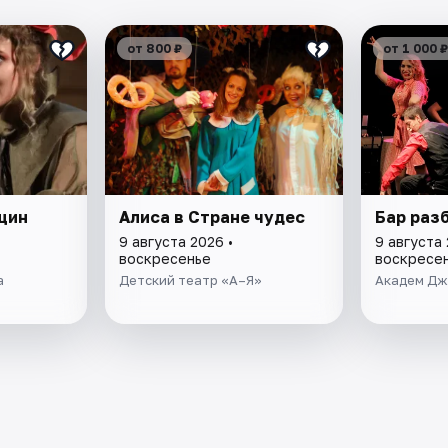
от 800 ₽
от 1 000 ₽
щин
Алиса в Стране чудес
Бар раз
9 августа 2026 •
9 августа 
воскресенье
воскресе
а
Детский театр «А–Я»
Академ Дж