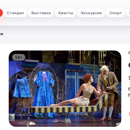
Стендап
Выставки
Квесты
Экскурсии
Спорт
зи
16+