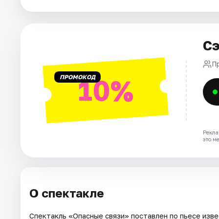
Города
Сэ
Площадки
П
Артисты
ПРОМОКОД
10%
Рейтинги
Рекла
это м
О спектакле
Спектакль «Опасные связи» поставлен по пьесе изве