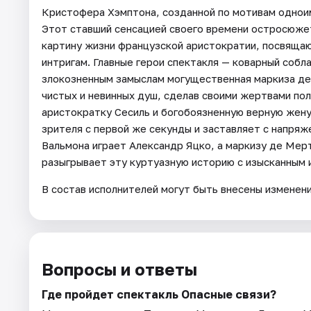
Кристофера Хэмптона, созданной по мотивам одноим
Этот ставший сенсацией своего времени остросюже
картину жизни французской аристократии, посвяща
интригам. Главные герои спектакля — коварный собла
злокозненным замыслам могущественная маркиза д
чистых и невинных душ, сделав своими жертвами п
аристократку Сесиль и богобоязненную верную жену
зрителя с первой же секунды и заставляет с напряж
Вальмона играет Александр Яцко, а маркизу де Мер
разыгрывает эту куртуазную историю с изысканным
В состав исполнителей могут быть внесены изменен
Вопросы и ответы
Где пройдет спектакль Опасные связи?