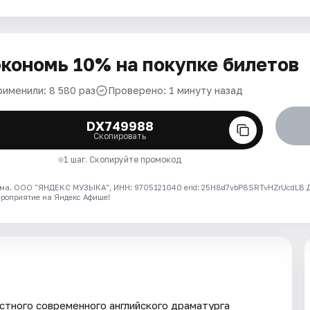
кономь 10% на покупке билетов
рименили: 8 580 раз
Проверено: 1 минуту назад
DX749988
Скопировать
1 шаг. Скопируйте промокод
ма. ООО "ЯНДЕКС МУЗЫКА", ИНН: 9705121040 erid: 25H8d7vbP8SRTvHZrUcdLB
ероприятие на Яндекс Афише!
стного современного английского драматурга