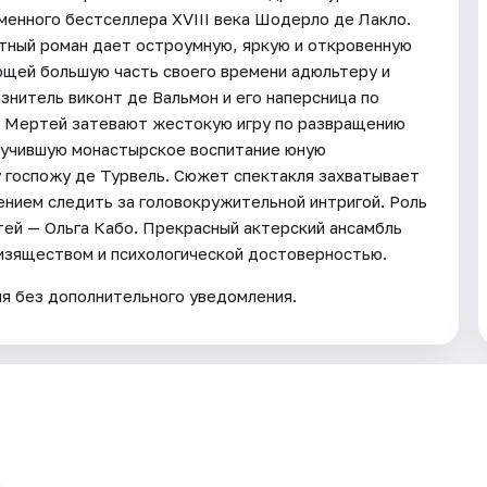
енного бестселлера XVIII века Шодерло де Лакло.
тный роман дает остроумную, яркую и откровенную
ющей большую часть своего времени адюльтеру и
знитель виконт де Вальмон и его наперсница по
е Мертей затевают жестокую игру по развращению
олучившую монастырское воспитание юную
 госпожу де Турвель. Сюжет спектакля захватывает
ением следить за головокружительной интригой. Роль
тей — Ольга Кабо. Прекрасный актерский ансамбль
 изяществом и психологической достоверностью.
ия без дополнительного уведомления.