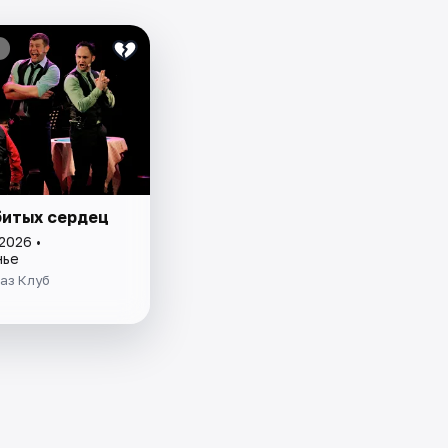
битых сердец
2026 •
нье
аз Клуб