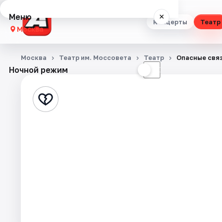
Меню
×
Концерты
Театр
Москва
Концерты
Москва
Театр им. Моссовета
Театр
Опасные свя
Ночной режим
☀
☾
Театр
Стендап
Выставки
Квесты
Экскурсии
Спорт
События