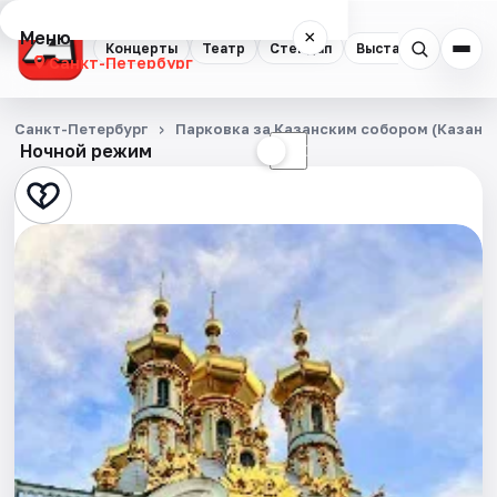
Меню
×
Концерты
Театр
Стендап
Выставки
Квест
Санкт-Петербург
Концерты
Санкт-Петербург
Парковка за Казанским собором (Казанска
Ночной режим
☀
☾
Театр
Стендап
Выставки
Квесты
Экскурсии
Спорт
События