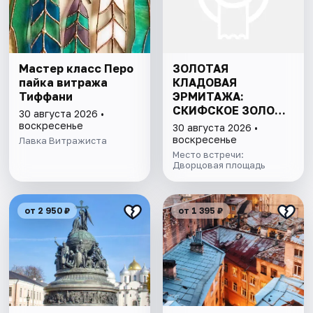
Мастер класс Перо
ЗОЛОТАЯ
пайка витража
КЛАДОВАЯ
Тиффани
ЭРМИТАЖА:
СКИФСКОЕ ЗОЛОТО
30 августа 2026 •
И СОКРОВИЩА
воскресенье
30 августа 2026 •
ИМПЕРАТОРСКОЙ
воскресенье
Лавка Витражиста
КОЛЛЕКЦИИ
Место встречи:
Дворцовая площадь
от 2 950 ₽
от 1 395 ₽