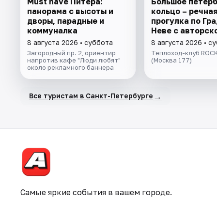
Must have Питера:
Большое петер
панорама с высоты и
кольцо – речна
дворы, парадные и
прогулка пo Гра
коммуналка
Неве с авторск
экскурсией и ж
8 августа 2026 • суббота
8 августа 2026 • с
музыкой в тёпл
Загородный пр. 2, ориентир
Теплоход-клуб ROCK
салоне теплохо
напротив кафе "Люди любят"
(Москва 177)
около рекламного баннера
→
Все туристам в Санкт-Петербурге
Самые яркие события в вашем городе.