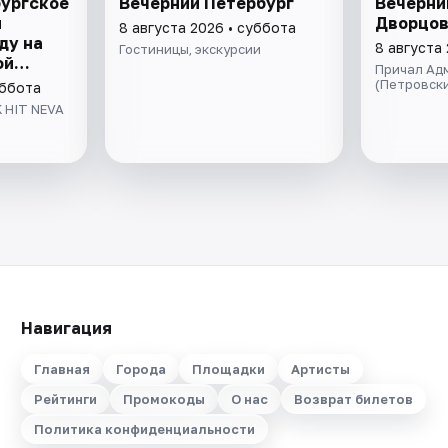
бургское
Вечерний Петербург
Вечерни
я
Дворцов
8 августа 2026 • суббота
ду на
8 августа
Гостиницы, экскурсии
ой
Причал Адм
ивой
(Петровски
уббота
ом
 HIT NEVA
да
Навигация
Главная
Города
Площадки
Артисты
Рейтинги
Промокоды
О нас
Возврат билетов
Политика конфиденциальности