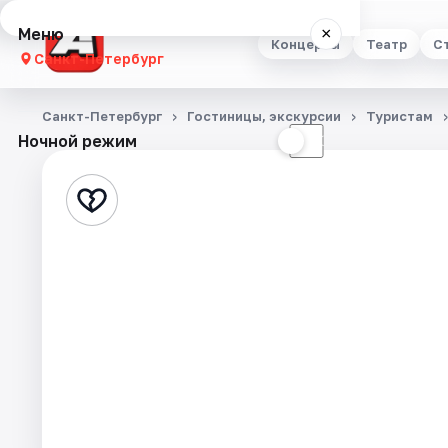
Меню
×
Концерты
Театр
С
Санкт-Петербург
Концерты
Санкт-Петербург
Гостиницы, экскурсии
Туристам
Ночной режим
☀
☾
Театр
Стендап
Выставки
Квесты
Экскурсии
Спорт
События