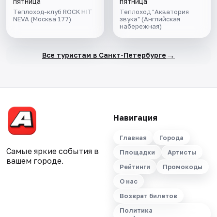
авторской
пятница
пятница
экскурсией и живой
Теплоход-клуб ROCK HIT
Теплоход "Акватория
NEVA (Москва 177)
музыкой в тёплом
звука" (Английская
набережная)
салоне теплохода
→
Все туристам в Санкт-Петербурге
Навигация
Главная
Города
Самые яркие события в
Площадки
Артисты
вашем городе.
Рейтинги
Промокоды
О нас
Возврат билетов
Политика