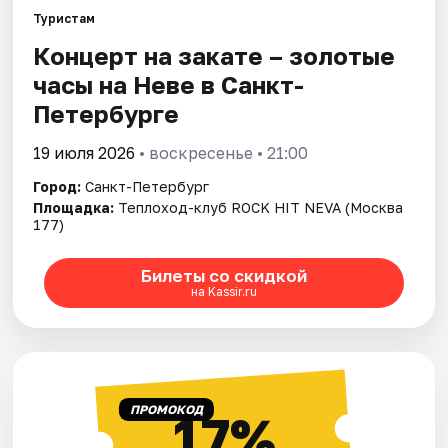
Туристам
Концерт на закате – золотые
Города
часы на Неве в Санкт-
Площадки
Петербурге
Артисты
19 июля 2026
• воскресенье • 21:00
Город:
Санкт-Петербург
Рейтинги
Площадка:
Теплоход-клуб ROCK HIT NEVA (Москва
177)
Билеты со скидкой
на Kassir.ru
ПРОМОКОД
17%