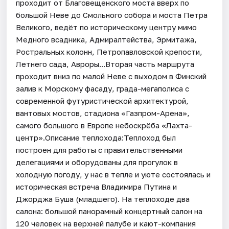
проходит от Благовещенского моста вверх по
большой Неве до Смольного собора и моста Петра
Великого, ведёт по историческому центру мимо
Медного всадника, Адмиралтейства, Эрмитажа,
Ростральных колонн, Петропавловской крепости,
Летнего сада, Авроры...Вторая часть маршрута
проходит вниз по малой Неве с выходом в Финский
залив к Морскому фасаду, града-мегаполиса с
современной футуристической архитектурой,
вантовых мостов, стадиона «Газпром-Арена»,
самого большого в Европе небоскрёба «Лахта-
центр».Описание теплохода:Теплоход был
построен для работы с правительственными
делегациями и оборудованы для прогулок в
холодную погоду, у нас в тепле и уюте состоялась и
историческая встреча Владимира Путина и
Джорджа Буша (младшего). На теплоходе два
салона: большой панорамный концертный салон на
120 человек на верхней палубе и кают-компания