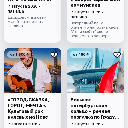
коммуналка
7 августа 2026 •
пятница
7 августа 2026 •
пятница
Дворцово-парковый
музей-заповедник
Загородный пр. 2,
Гатчина
ориентир напротив кафе
"Люди любят" около
рекламного баннера
от 1 500 ₽
от 490 ₽
«ГОРОД-СКАЗКА,
Большое
ГОРОД-МЕЧТА»:
петербургское
Культовый рок
кольцо – речная
нулевых на Неве
прогулка пo Граду
на Неве с
7 августа 2026 •
7 августа 2026 •