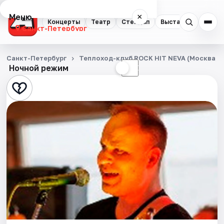
Меню
×
Концерты
Театр
Стендап
Выставки
Квест
Санкт-Петербург
Концерты
Санкт-Петербург
Теплоход-клуб ROCK HIT NEVA (Москва 1
Ночной режим
☀
☾
Театр
Стендап
Выставки
Квесты
Экскурсии
Спорт
События