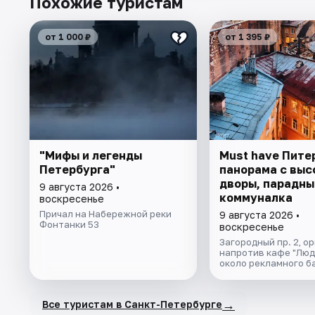
Похожие туристам
от 1 000 ₽
от 1 395 ₽
"Мифы и легенды
Must have Пите
Петербурга"
панорама с выс
дворы, парадны
9 августа 2026 •
коммуналка
воскресенье
Причал на Набережной реки
9 августа 2026 •
Фонтанки 53
воскресенье
Загородный пр. 2, о
напротив кафе "Люд
около рекламного б
→
Все туристам в Санкт-Петербурге