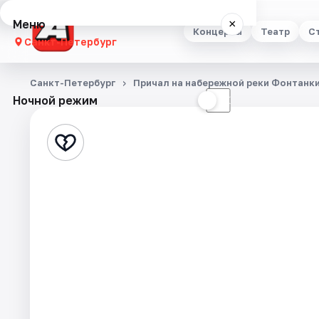
Меню
×
Концерты
Театр
С
Санкт-Петербург
Концерты
Санкт-Петербург
Причал на набережной реки Фонтанки
Ночной режим
☀
☾
Театр
Стендап
Выставки
Квесты
Экскурсии
Спорт
События