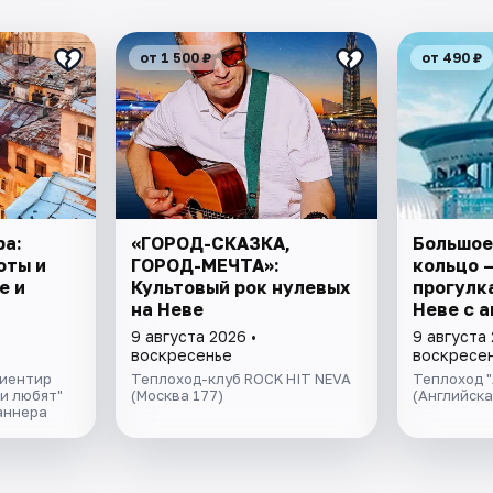
от 1 500 ₽
от 490 ₽
ра:
«ГОРОД-СКАЗКА,
Большое
оты и
ГОРОД-МЕЧТА»:
кольцо 
е и
Культовый рок нулевых
прогулка
на Неве
Неве с 
экскурс
9 августа 2026 •
9 августа 
музыкой
воскресенье
воскресе
салоне 
риентир
Теплоход-клуб ROCK HIT NEVA
Теплоход "
и любят"
(Москва 177)
(Английск
аннера