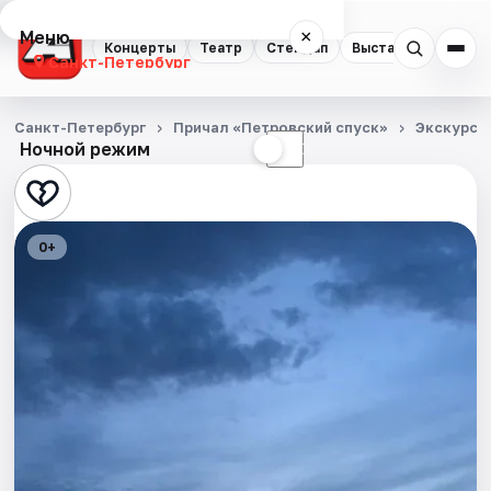
Меню
×
Концерты
Театр
Стендап
Выставки
Квест
Санкт-Петербург
Концерты
Санкт-Петербург
Причал «Петровский спуск»
Экскурси
Ночной режим
☀
☾
Театр
Стендап
0+
Выставки
Квесты
Экскурсии
Спорт
События