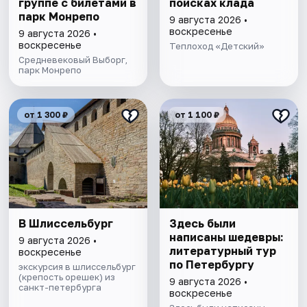
группе c билетами в
поисках клада
парк Монрепо
9 августа 2026 •
воскресенье
9 августа 2026 •
воскресенье
Теплоход «Детский»
Средневековый Выборг,
парк Монрепо
от 1 300 ₽
от 1 100 ₽
В Шлиссельбург
Здесь были
написаны шедевры:
9 августа 2026 •
литературный тур
воскресенье
по Петербургу
экскурсия в шлиссельбург
(крепость орешек) из
9 августа 2026 •
санкт-петербурга
воскресенье