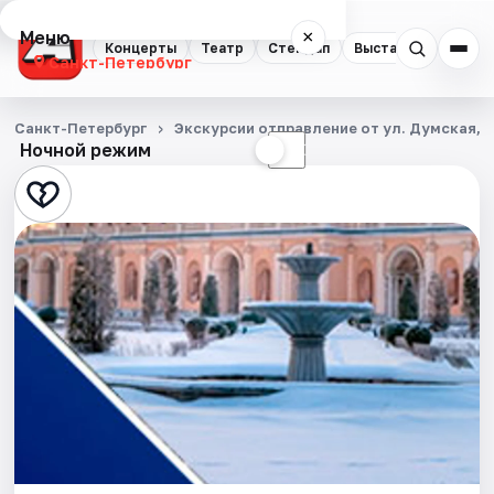
Меню
×
Концерты
Театр
Стендап
Выставки
Квест
Санкт-Петербург
Концерты
Санкт-Петербург
Экскурсии отправление от ул. Думская, д
Ночной режим
☀
☾
Театр
Стендап
Выставки
Квесты
Экскурсии
Спорт
События