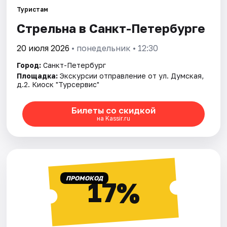
Туристам
Стрельна в Санкт-Петербурге
Города
20 июля 2026
• понедельник • 12:30
Площадки
Город:
Санкт-Петербург
Артисты
Площадка:
Экскурсии отправление от ул. Думская,
д.2. Киоск "Турсервис"
Рейтинги
Билеты со скидкой
на Kassir.ru
ПРОМОКОД
17%