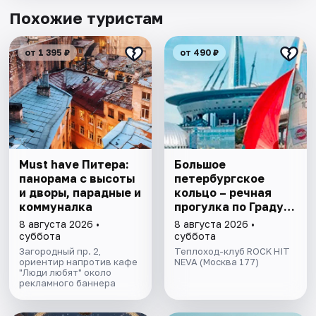
Похожие туристам
от 1 395 ₽
от 490 ₽
Must have Питера:
Большое
панорама с высоты
петербургское
и дворы, парадные и
кольцо – речная
коммуналка
прогулка пo Граду
на Неве с
8 августа 2026 •
8 августа 2026 •
авторской
суббота
суббота
экскурсией и живой
Загородный пр. 2,
Теплоход-клуб ROCK HIT
ориентир напротив кафе
музыкой в тёплом
NEVA (Москва 177)
"Люди любят" около
салоне теплохода
рекламного баннера