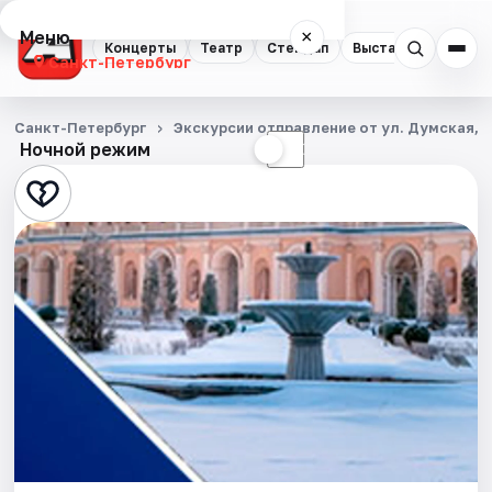
Меню
×
Концерты
Театр
Стендап
Выставки
Квест
Санкт-Петербург
Концерты
Санкт-Петербург
Экскурсии отправление от ул. Думская, д
Ночной режим
☀
☾
Театр
Стендап
Выставки
Квесты
Экскурсии
Спорт
События