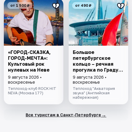
от 1 500 ₽
от 490 ₽
«ГОРОД-СКАЗКА,
Большое
ГОРОД-МЕЧТА»:
петербургское
Культовый рок
кольцо – речная
нулевых на Неве
прогулка пo Граду
на Неве с
9 августа 2026 •
9 августа 2026 •
авторской
воскресенье
воскресенье
экскурсией и живой
Теплоход-клуб ROCK HIT
Теплоход "Акватория
NEVA (Москва 177)
музыкой в тёплом
звука" (Английская
набережная)
салоне теплохода
→
Все туристам в Санкт-Петербурге