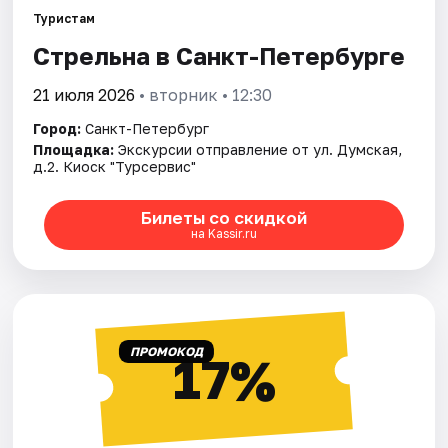
Туристам
Стрельна в Санкт-Петербурге
Города
21 июля 2026
• вторник • 12:30
Площадки
Город:
Санкт-Петербург
Артисты
Площадка:
Экскурсии отправление от ул. Думская,
д.2. Киоск "Турсервис"
Рейтинги
Билеты со скидкой
на Kassir.ru
ПРОМОКОД
17%