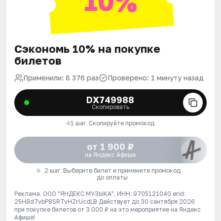
10%
Сэкономь 10% на покупке
билетов
Применили: 8 376 раз
Проверено: 1 минуту назад
DX749988
Скопировать
1 шаг. Скопируйте промокод
от 1 900 ₽
на Яндекс Афише
2 шаг. Выберите билет и примените промокод
до оплаты
Реклама. ООО "ЯНДЕКС МУЗЫКА", ИНН: 9705121040 erid:
25H8d7vbP8SRTvHZrUcdLB
Действует до 30 сентября 2026
при покупке билетов от 3 000 ₽ на это мероприятие на Яндекс
Афише!