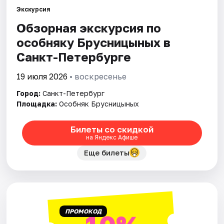
Экскурсия
Обзорная экскурсия по
Города
особняку Брусницыных в
Площадки
Санкт-Петербурге
Артисты
19 июля 2026
• воскресенье
Город:
Санкт-Петербург
Рейтинги
Площадка:
Особняк Брусницыных
Билеты со скидкой
на Яндекс Афише
Еще билеты
ПРОМОКОД