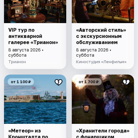
VIP тур по
«Авторский стиль»
антикварной
с экскурсионным
галерее «Трианон»
обслуживанием
8 августа 2026 •
8 августа 2026 •
суббота
суббота
Трианон
Киностудия «Ленфильм»
от 1 100 ₽
от 1 700 ₽
«Метеор» из
«Хранители города»
Кронштадта по
с фонарщиком