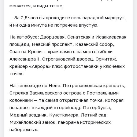
меняется, и виды те же;
— За 2,5 часа вы проходите весь парадный маршрут,
и ни одна минута не потрачена впустую.
На автобусе: Дворцовая, Сенатская и Исаакиевская
площади, Невский проспект, Казанский собор,
Спас‑на‑Крови — храм‑память на месте гибели
Александра II, Строгановский дворец, Эрмитаж,
крейсер «Аврора» плюс фотоостановки у ключевых
точек.
На теплоходе по Неве: Петропавловская крепость,
Стрелка Васильевского острова с Ростральными
колоннами — та самая открыточная точка, которая
попадает в каждый второй кадр Петербурга,
Медный всадник, Кунсткамера, Летний сад,
Михайловский замок, панорама исторических
набережных.