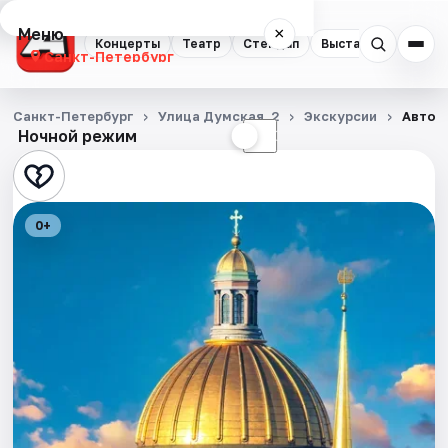
Меню
×
Концерты
Театр
Стендап
Выставки
Квест
Санкт-Петербург
Концерты
Санкт-Петербург
Улица Думская, 2
Экскурсии
Автобу
Ночной режим
☀
☾
Театр
Стендап
0+
Выставки
Квесты
Экскурсии
Спорт
События