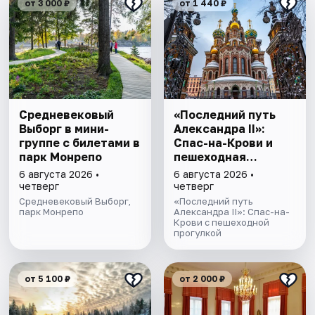
от 3 000 ₽
от 1 440 ₽
Cредневековый
«Последний путь
Выборг в мини-
Александра II»:
группе c билетами в
Спас-на-Крови и
парк Монрепо
пешеходная
прогулка
6 августа 2026 •
6 августа 2026 •
четверг
четверг
Средневековый Выборг,
«Последний путь
парк Монрепо
Александра II»: Спас-на-
Крови с пешеходной
прогулкой
от 5 100 ₽
от 2 000 ₽