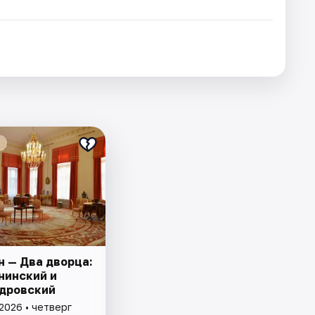
н — Два дворца:
нинский и
дровский
2026 • четверг