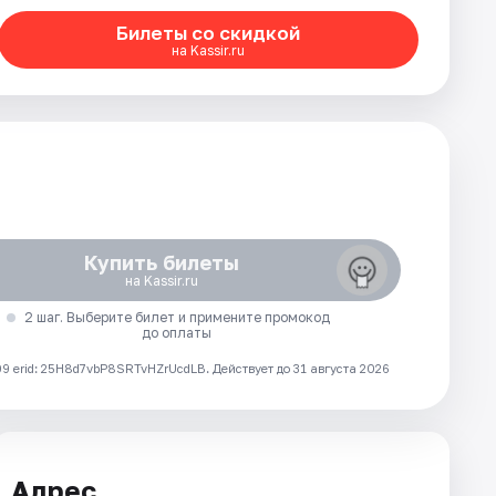
Билеты со скидкой
на Kassir.ru
Купить билеты
на Kassir.ru
2 шаг. Выберите билет и примените промокод
до оплаты
 erid: 25H8d7vbP8SRTvHZrUcdLB.
Действует до 31 августа 2026
Адрес