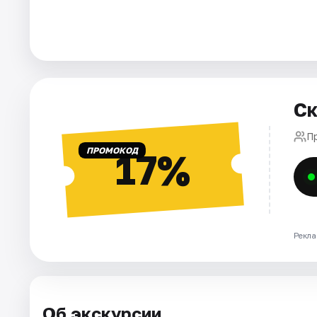
Города
Площадки
Артисты
Ск
Рейтинги
П
ПРОМОКОД
17%
Рекла
Об экскурсии