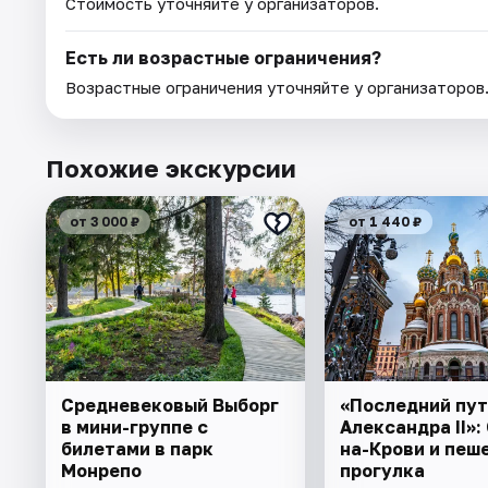
Стоимость уточняйте у организаторов.
Есть ли возрастные ограничения?
Возрастные ограничения уточняйте у организаторов
Похожие экскурсии
от 3 000 ₽
от 1 440 ₽
Cредневековый Выборг
«Последний пут
в мини-группе c
Александра II»:
билетами в парк
на-Крови и пеш
Монрепо
прогулка