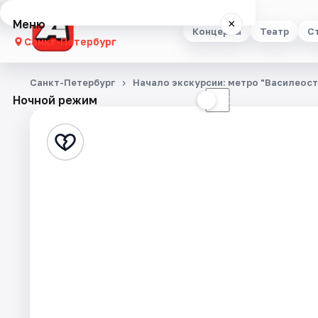
Меню
×
Концерты
Театр
С
Санкт-Петербург
Концерты
Санкт-Петербург
Начало экскурсии: метро "Василеост
Ночной режим
☀
☾
Театр
Стендап
Выставки
Квесты
Экскурсии
Спорт
События