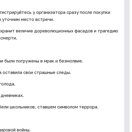
гистрируйтесь у организатора сразу после покупки
и уточним место встречи.
ов хранит величие дореволюционных фасадов и трагедию
 смерти.
.
ни были погружены в мрак и безмолвие.
да оставила свои страшные следы.
голода.
 дневниках.
ибели школьников, ставшем символом террора.
мировой войны.