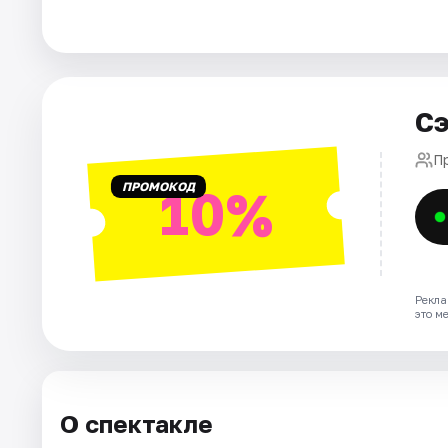
Города
Площадки
Сэ
Артисты
П
ПРОМОКОД
10%
Рейтинги
Рекла
это м
О спектакле