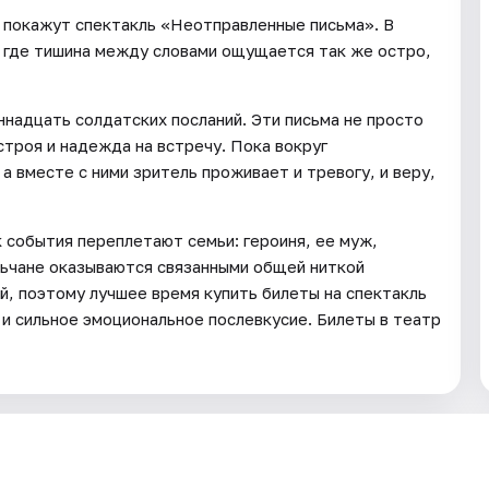
а покажут спектакль «Неотправленные письма». В
, где тишина между словами ощущается так же остро,
адцать солдатских посланий. Эти письма не просто
строя и надежда на встречу. Пока вокруг
а вместе с ними зритель проживает и тревогу, и веру,
 события переплетают семьи: героиня, ее муж,
ельчане оказываются связанными общей ниткой
й, поэтому лучшее время купить билеты на спектакль
 и сильное эмоциональное послевкусие. Билеты в театр