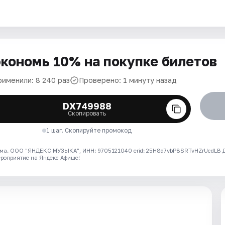
кономь 10% на покупке билетов
рименили: 8 240 раз
Проверено: 1 минуту назад
DX749988
Скопировать
1 шаг. Скопируйте промокод
ма. ООО "ЯНДЕКС МУЗЫКА", ИНН: 9705121040 erid: 25H8d7vbP8SRTvHZrUcdLB
ероприятие на Яндекс Афише!