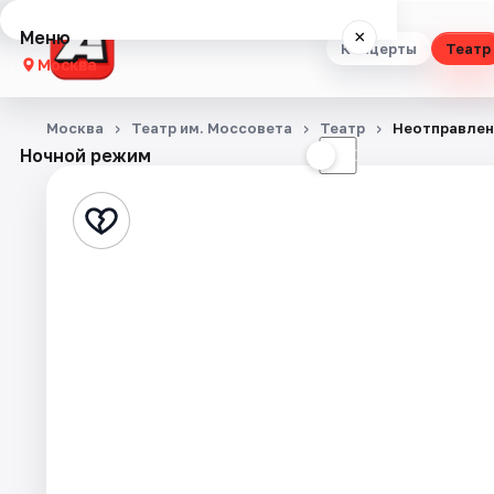
Меню
×
Концерты
Театр
Москва
Концерты
Москва
Театр им. Моссовета
Театр
Неотправлен
Ночной режим
☀
☾
Театр
Стендап
Выставки
Квесты
Экскурсии
Спорт
События