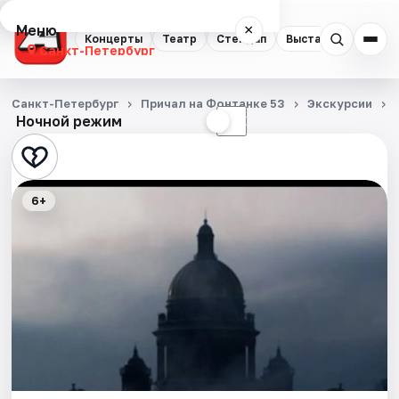
Меню
×
Концерты
Театр
Стендап
Выставки
Квест
Санкт-Петербург
Концерты
Санкт-Петербург
Причал на Фонтанке 53
Экскурсии
Ночной режим
☀
☾
Театр
Стендап
6+
Выставки
Квесты
Экскурсии
Спорт
События