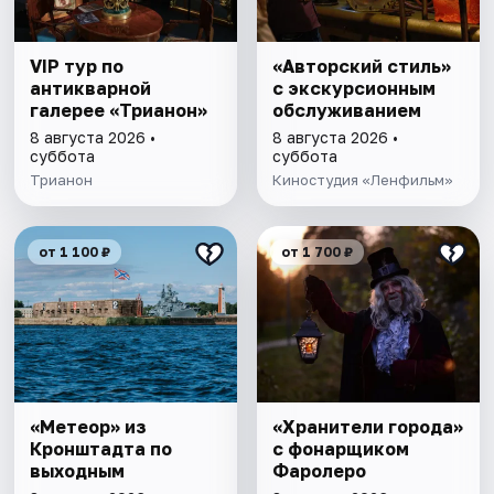
VIP тур по
«Авторский стиль»
антикварной
с экскурсионным
галерее «Трианон»
обслуживанием
8 августа 2026 •
8 августа 2026 •
суббота
суббота
Трианон
Киностудия «Ленфильм»
от 1 100 ₽
от 1 700 ₽
«Метеор» из
«Хранители города»
Кронштадта по
с фонарщиком
выходным
Фаролеро