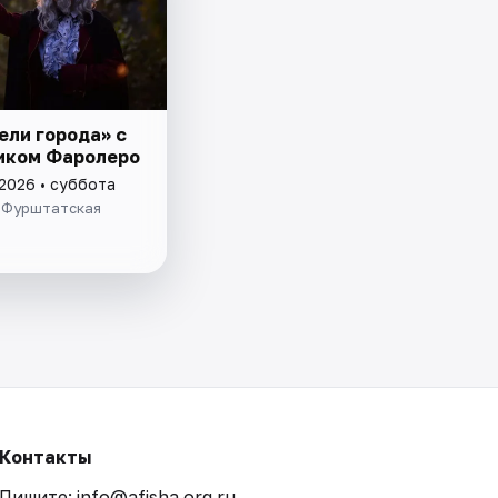
ели города» с
иком Фаролеро
 2026 • суббота
 Фурштатская
Контакты
Пишите: info@afisha.org.ru