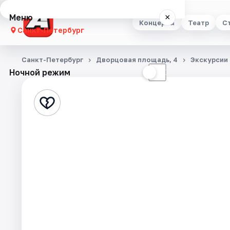
Меню
×
Концерты
Театр
С
Санкт-Петербург
Концерты
Санкт-Петербург
Дворцовая площадь, 4
Экскурсии
Ночной режим
☀
☾
Театр
Стендап
Выставки
Квесты
Экскурсии
Спорт
События