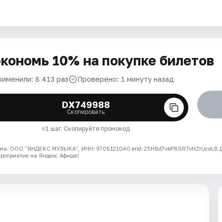
кономь 10% на покупке билетов
рименили: 8 413 раз
Проверено: 1 минуту назад
DX749988
Скопировать
1 шаг. Скопируйте промокод
ма. ООО "ЯНДЕКС МУЗЫКА", ИНН: 9705121040 erid: 25H8d7vbP8SRTvHZrUcdLB
ероприятие на Яндекс Афише!