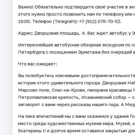
Важно! Обязательно подтвердите своё участие в экс
этого нужно просто позвонить нам по телефону или н
19:00. Телефон (Telegram): +7 (912) 076-70-52.
Адрес: Дворцовая площадь, 4. Вас ждёт автобус у 
Интереснейшая автобусная обзорная экскурсия по 
Петербурга с посещением Эрмитажа без очередей в 
Что вас ожидает:
Вы полюбуетесь ключевыми достопримечательностям
истории этого удивительного города. Дворцовая На
Марсово поле, Спас-на-Крови, панорама красавицы 
Петропавловская крепость, Исаакиевский собор — с
заговорят с вами через рассказы нашего гида. А Ме
На пике впечатлений мы с вами окажемся у здания 
место среди художественных музеев мира. Музей, к
Екатерины II и долгое время оставался закрытым для