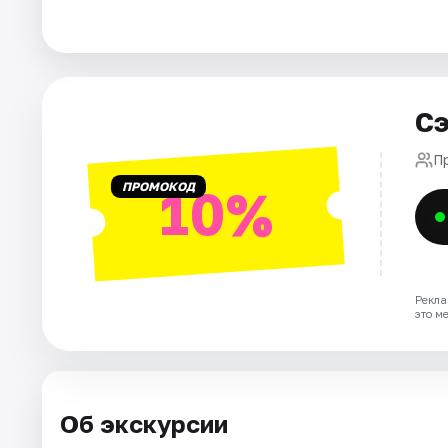
Города
Площадки
Сэ
Артисты
П
ПРОМОКОД
10%
Рейтинги
Рекла
это м
Об экскурсии