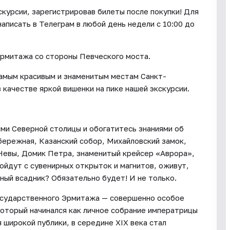
курсии, зарегистрировав билеты после покупки! Для
аписать в Телеграм в любой день недели с 10:00 до
Эрмитажа со стороны Певческого моста.
самым красивым и знаменитым местам Санкт-
качестве яркой вишенки на пике нашей экскурсии.
и Северной столицы и обогатитесь знаниями об
бережная, Казанский собор, Михайловский замок,
Невы, Домик Петра, знаменитый крейсер «Аврора»,
ойдут с сувенирных открыток и магнитов, оживут,
дный всадник? Обязательно будет! И не только.
Государственного Эрмитажа — совершенно особое
оторый начинался как личное собрание императрицы
 широкой публики, в середине XIX века стал