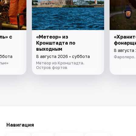
ль» с
«Метеор» из
«Хранит
Кронштадта по
фонарщ
выходным
8 августа
уббота
8 августа 2026 • суббота
Фаролеро.
льм»
Метеор из Кронштадта.
Остров фортов
Навигация