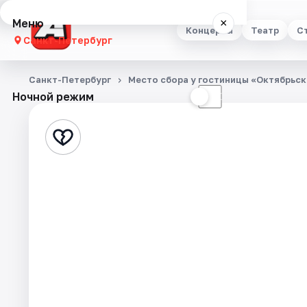
Меню
×
Концерты
Театр
С
Санкт-Петербург
Концерты
Санкт-Петербург
Место сбора у гостиницы «Октябрьск
Ночной режим
☀
☾
Театр
Стендап
Выставки
Квесты
Экскурсии
Спорт
События