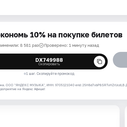
кономь 10% на покупке билетов
рименили: 8 581 раз
Проверено: 1 минуту назад
DX749988
Скопировать
1 шаг. Скопируйте промокод
ма. ООО "ЯНДЕКС МУЗЫКА", ИНН: 9705121040 erid: 25H8d7vbP8SRTvHZrUcdLB
ероприятие на Яндекс Афише!