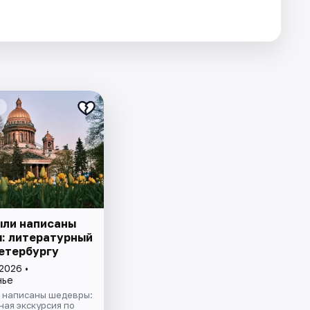
ыли написаны
: литературный
Петербургу
2026 •
нье
и написаны шедевры:
ая экскурсия по