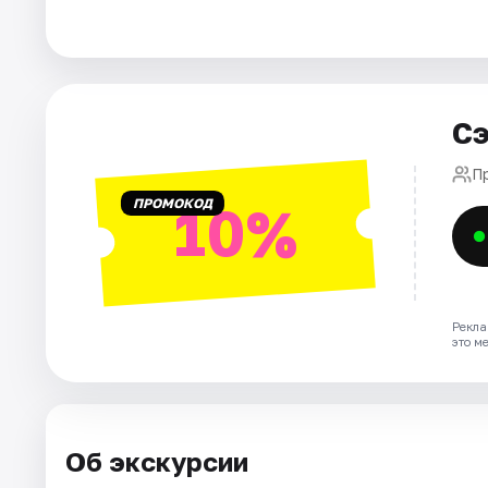
Города
Площадки
Сэ
Артисты
П
ПРОМОКОД
10%
Рейтинги
Рекла
это м
Об экскурсии