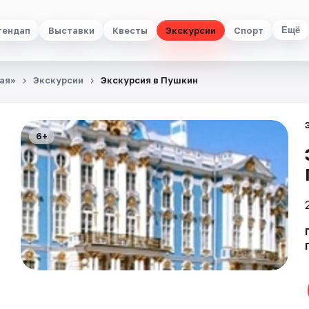
тендап
Выставки
Квесты
Экскурсии
Спорт
Ещё
ая»
Экскурсии
Экскурсия в Пушкин
6+