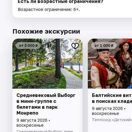
Есть ли возрастные ограничения?
Возрастное ограничение: 6+.
Похожие экскурсии
от 3 000 ₽
от 1 000 ₽
Cредневековый Выборг
Балтийские ви
в мини-группе c
в поисках клад
билетами в парк
9 августа 2026 •
Монрепо
воскресенье
Теплоход «Детский
9 августа 2026 •
воскресенье
Средневековый Выборг, парк