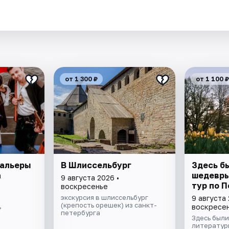
от 1 300 ₽
от 1 100 ₽
тальеры
В Шлиссельбург
Здесь б
а
шедевры
9 августа 2026 •
тур по 
воскресенье
экскурсия в шлиссельбург
9 августа 
(крепость орешек) из санкт-
воскресе
»
петербурга
Здесь был
литературн