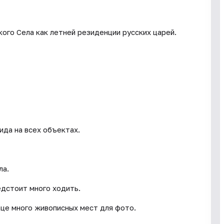
ого Села как летней резиденции русских царей.
да на всех объектах.
ла.
дстоит много ходить.
рце много живописных мест для фото.