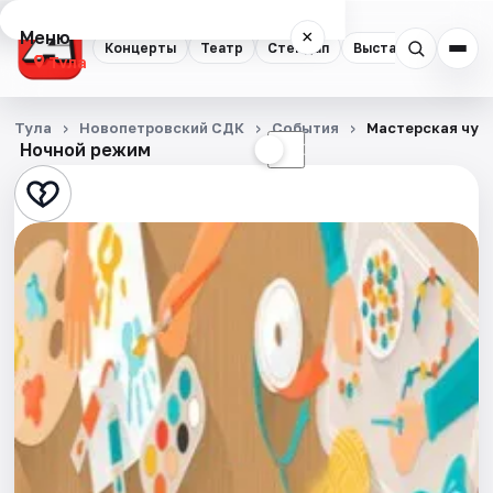
Меню
×
Концерты
Театр
Стендап
Выставки
Квест
Тула
Концерты
Тула
Новопетровский СДК
События
Мастерская чуд
Ночной режим
☀
☾
Театр
Стендап
Выставки
Квесты
Экскурсии
Спорт
События