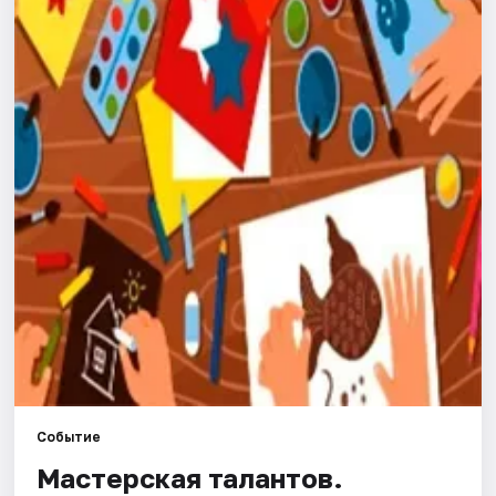
Города
Площадки
Артисты
Рейтинги
Событие
Мастерская талантов.