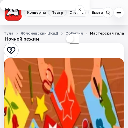
Меню
×
Концерты
Театр
Стендап
Выставки
Квест
Тула
Концерты
Тула
Яблоневский ЦКиД
События
Мастерская талант
Ночной режим
☀
☾
Театр
Стендап
Выставки
Квесты
Экскурсии
Спорт
События