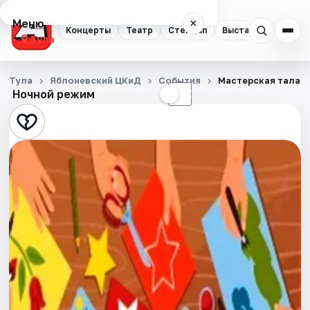
Меню
×
Концерты
Театр
Стендап
Выставки
Квест
Тула
Концерты
Тула
Яблоневский ЦКиД
События
Мастерская талант
Ночной режим
☀
☾
Театр
Стендап
Выставки
Квесты
Экскурсии
Спорт
События