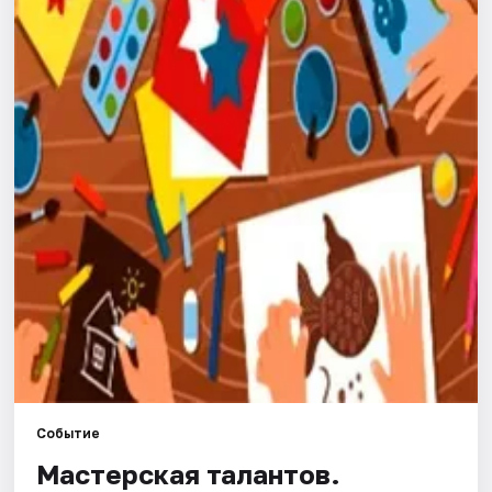
Города
Площадки
Артисты
Рейтинги
Событие
Мастерская талантов.