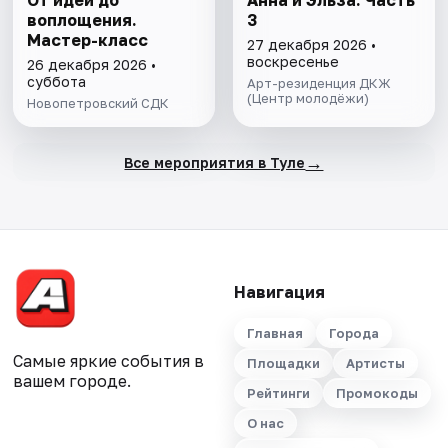
От идеи до
Анна и Эльза. Часть
воплощения.
3
Мастер-класс
27 декабря 2026 •
воскресенье
26 декабря 2026 •
суббота
Арт-резиденция ДКЖ
(Центр молодёжи)
Новопетровский СДК
→
Все мероприятия в Туле
Навигация
Главная
Города
Самые яркие события в
Площадки
Артисты
вашем городе.
Рейтинги
Промокоды
О нас