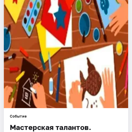
Города
Площадки
Артисты
Рейтинги
Событие
Мастерская талантов.