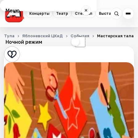
Меню
×
Концерты
Театр
Стендап
Выставки
Квест
Тула
Концерты
Тула
Яблоневский ЦКиД
События
Мастерская талант
Ночной режим
☀
☾
Театр
Стендап
Выставки
Квесты
Экскурсии
Спорт
События