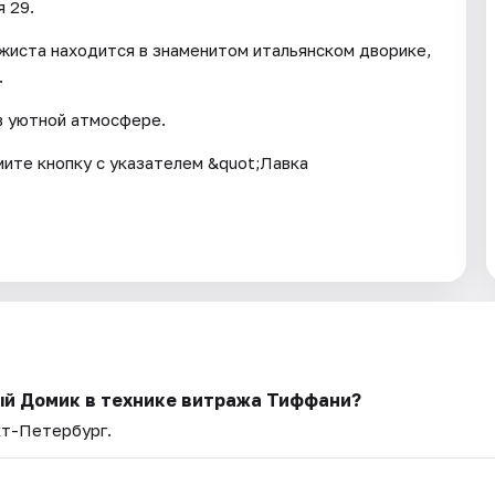
 29.
жиста находится в знаменитом итальянском дворике,
.
в уютной атмосфере.
мите кнопку с указателем &quot;Лавка
ый Домик в технике витража Тиффани?
кт-Петербург.