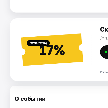
Города
Площадки
Ск
Артисты
П
ПРОМОКОД
17%
Рейтинги
Рекла
О событии