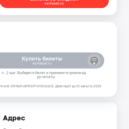
на Kassir.ru
Купить билеты
на Kassir.ru
2 шаг. Выберите билет и примените промокод
до оплаты
 erid: 25H8d7vbP8SRTvHZrUcdLB.
Действует до 31 августа 2026
Адрес