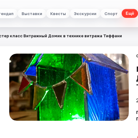
тендап
Выставки
Квесты
Экскурсии
Спорт
Ещё
стер класс Витражный Домик в технике витража Тиффани