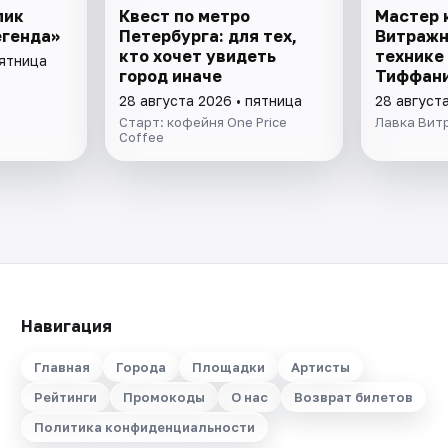
пик
Квест по метро
Мастер 
егенда»
Петербурга: для тех,
Витражн
кто хочет увидеть
технике
пятница
город иначе
Тиффан
28 августа 2026 • пятница
28 августа
Старт: кофейня One Price
Лавка Вит
Coffee
Навигация
Главная
Города
Площадки
Артисты
Рейтинги
Промокоды
О нас
Возврат билетов
Политика конфиденциальности