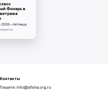
класс
ый Фонарь в
 витража
и
 2026 • пятница
ражиста
Контакты
Пишите: info@afisha.org.ru