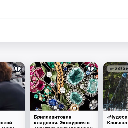
.
от 2 950 ₽
Бриллиантовая
«Чудеса
рской
кладовая. Экскурсия в
Каньона