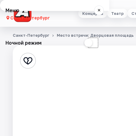
Меню
×
Концерты
Театр
С
Санкт-Петербург
Концерты
Санкт-Петербург
Место встречи: Дворцовая площадь
Ночной режим
☀
☾
Театр
Стендап
Выставки
Квесты
Экскурсии
Спорт
События