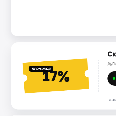
Города
Площадки
Артисты
Рейтинги
Ск
П
ПРОМОКОД
17%
Рекла