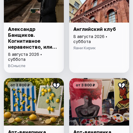
Александр
Английский клуб
Банщиков.
8 августа 2026 •
Когнитивное
суббота
неравенство, или
Яани Кирик
почему умные
8 августа 2026 •
умнеют, а глупые
суббота
глупеют
ВСмысле
от 3 800 ₽
от 3 800 ₽
Арт-вечеринка
Арт-вечеринка