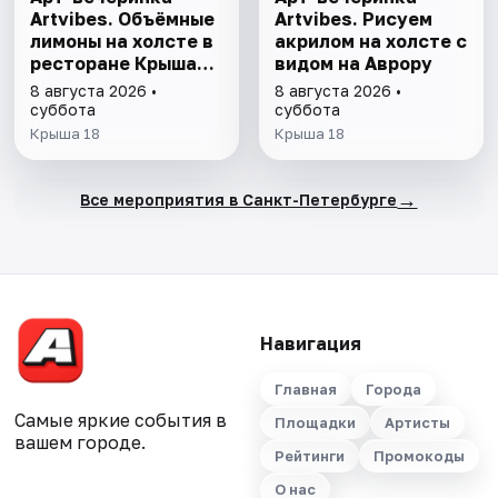
Artvibes. Объёмные
Artvibes. Рисуем
лимоны на холсте в
акрилом на холсте с
ресторане Крыша
видом на Аврору
18
8 августа 2026 •
8 августа 2026 •
суббота
суббота
Крыша 18
Крыша 18
→
Все мероприятия в Санкт-Петербурге
Навигация
Главная
Города
Самые яркие события в
Площадки
Артисты
вашем городе.
Рейтинги
Промокоды
О нас