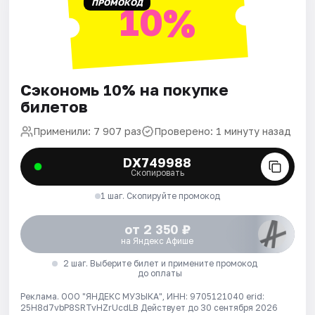
ПРОМОКОД
10%
Сэкономь 10% на покупке
билетов
Применили: 7 907 раз
Проверено: 1 минуту назад
DX749988
Скопировать
1 шаг. Скопируйте промокод
от 2 350 ₽
на Яндекс Афише
2 шаг. Выберите билет и примените промокод
до оплаты
Реклама. ООО "ЯНДЕКС МУЗЫКА", ИНН: 9705121040 erid:
25H8d7vbP8SRTvHZrUcdLB
Действует до 30 сентября 2026