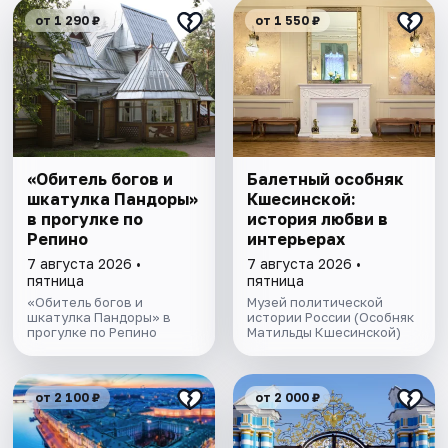
от 1 290 ₽
от 1 550 ₽
«Обитель богов и
Балетный особняк
шкатулка Пандоры»
Кшесинской:
в прогулке по
история любви в
Репино
интерьерах
7 августа 2026 •
7 августа 2026 •
пятница
пятница
«Обитель богов и
Музей политической
шкатулка Пандоры» в
истории России (Особняк
прогулке по Репино
Матильды Кшесинской)
от 2 100 ₽
от 2 000 ₽