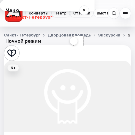
Меню
×
Концерты
Театр
Стендап
Выставки
Квест
Санкт-Петербург
Концерты
Санкт-Петербург
Дворцовая площадь
Экскурсии
Зо
Ночной режим
☀
☾
Театр
Стендап
6+
Выставки
Квесты
Экскурсии
Спорт
События