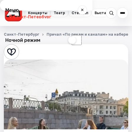
Меню
×
Концерты
Театр
Стендап
Выставки
Квест
Санкт-Петербург
Концерты
Санкт-Петербург
Причал «По рекам и каналам» на набереж
Ночной режим
☀
☾
Театр
Стендап
Выставки
Квесты
Экскурсии
Спорт
События